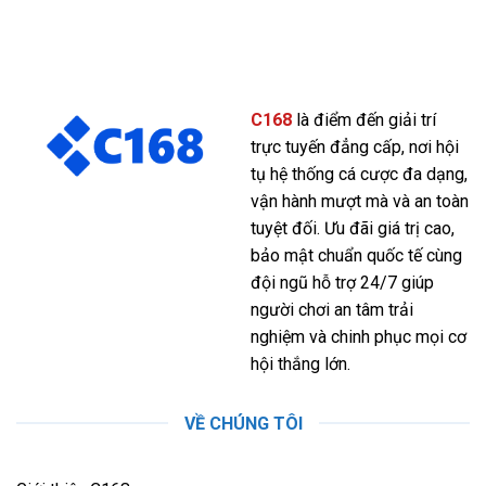
C168
là điểm đến giải trí
trực tuyến đẳng cấp, nơi hội
tụ hệ thống cá cược đa dạng,
vận hành mượt mà và an toàn
tuyệt đối. Ưu đãi giá trị cao,
bảo mật chuẩn quốc tế cùng
đội ngũ hỗ trợ 24/7 giúp
người chơi an tâm trải
nghiệm và chinh phục mọi cơ
hội thắng lớn.
VỀ CHÚNG TÔI