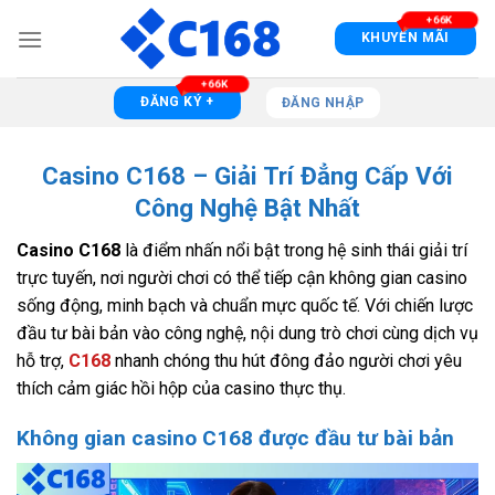
Skip
to
KHUYẾN MÃI
content
ĐĂNG KÝ +
ĐĂNG NHẬP
Casino C168 – Giải Trí Đẳng Cấp Với
Công Nghệ Bật Nhất
Casino C168
là điểm nhấn nổi bật trong hệ sinh thái giải trí
trực tuyến, nơi người chơi có thể tiếp cận không gian casino
sống động, minh bạch và chuẩn mực quốc tế. Với chiến lược
đầu tư bài bản vào công nghệ, nội dung trò chơi cùng dịch vụ
hỗ trợ,
C168
nhanh chóng thu hút đông đảo người chơi yêu
thích cảm giác hồi hộp của casino thực thụ.
Không gian casino C168 được đầu tư bài bản