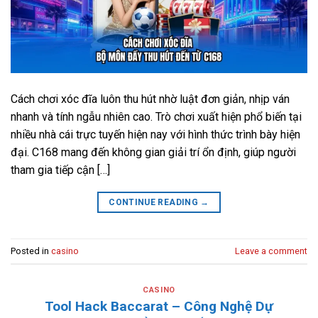
Cách chơi xóc đĩa luôn thu hút nhờ luật đơn giản, nhịp ván
nhanh và tính ngẫu nhiên cao. Trò chơi xuất hiện phổ biến tại
nhiều nhà cái trực tuyến hiện nay với hình thức trình bày hiện
đại. C168 mang đến không gian giải trí ổn định, giúp người
tham gia tiếp cận […]
CONTINUE READING
→
Posted in
casino
Leave a comment
CASINO
Tool Hack Baccarat – Công Nghệ Dự