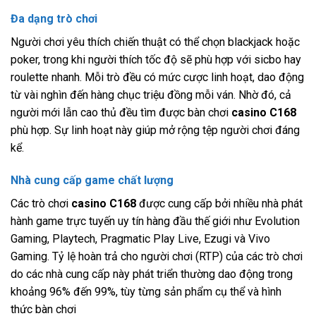
Đa dạng trò chơi
Người chơi yêu thích chiến thuật có thể chọn blackjack hoặc
poker, trong khi người thích tốc độ sẽ phù hợp với sicbo hay
roulette nhanh. Mỗi trò đều có mức cược linh hoạt, dao động
từ vài nghìn đến hàng chục triệu đồng mỗi ván. Nhờ đó, cả
người mới lẫn cao thủ đều tìm được bàn chơi
casino C168
phù hợp. Sự linh hoạt này giúp mở rộng tệp người chơi đáng
kể.
Nhà cung cấp game chất lượng
Các trò chơi
casino C168
được cung cấp bởi nhiều nhà phát
hành game trực tuyến uy tín hàng đầu thế giới như Evolution
Gaming, Playtech, Pragmatic Play Live, Ezugi và Vivo
Gaming. Tỷ lệ hoàn trả cho người chơi (RTP) của các trò chơi
do các nhà cung cấp này phát triển thường dao động trong
khoảng 96% đến 99%, tùy từng sản phẩm cụ thể và hình
thức bàn chơi