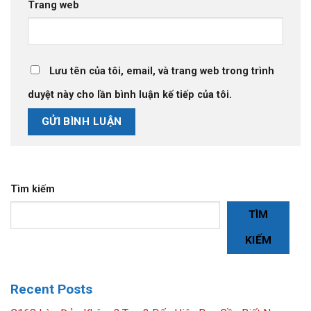
Trang web
Lưu tên của tôi, email, và trang web trong trình
duyệt này cho lần bình luận kế tiếp của tôi.
Tìm kiếm
TÌM
KIẾM
Recent Posts