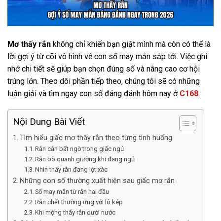
Mơ thấy rắn
không chỉ khiến bạn giật mình mà còn có thể là
lời gợi ý từ cõi vô hình về con số may mắn sắp tới. Việc ghi
nhớ chi tiết sẽ giúp bạn chọn đúng số và nâng cao cơ hội
trúng lớn. Theo dõi phần tiếp theo, chúng tôi sẽ có những
luận giải và tìm ngay con số đáng đánh hôm nay ở
C168
.
Nội Dung Bài Viết
Tìm hiểu giấc mơ thấy rắn theo từng tình huống
Rắn cắn bất ngờ trong giấc ngủ
Rắn bò quanh giường khi đang ngủ
Nhìn thấy rắn đang lột xác
Những con số thường xuất hiện sau giấc mơ rắn
Số may mắn từ rắn hai đầu
Rắn chết thường ứng với lô kép
Khi mộng thấy rắn dưới nước