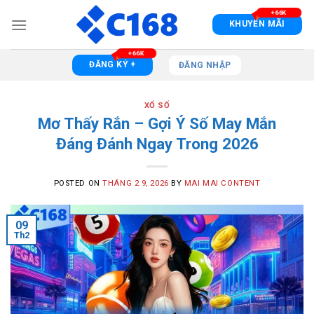
Skip
to
KHUYẾN MÃI
content
ĐĂNG KÝ +
ĐĂNG NHẬP
XỔ SỐ
Mơ Thấy Rắn – Gợi Ý Số May Mắn
Đáng Đánh Ngay Trong 2026
POSTED ON
THÁNG 2 9, 2026
BY
MAI MAI CONTENT
09
Th2