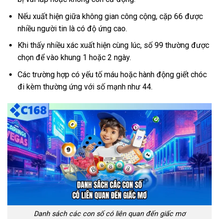
Nếu xuất hiện giữa không gian công cộng, cặp 66 được
nhiều người tin là có độ ứng cao.
Khi thấy nhiều xác xuất hiện cùng lúc, số 99 thường được
chọn để vào khung 1 hoặc 2 ngày.
Các trường hợp có yếu tố máu hoặc hành động giết chóc
đi kèm thường ứng với số mạnh như 44.
Danh sách các con số có liên quan đến giấc mơ