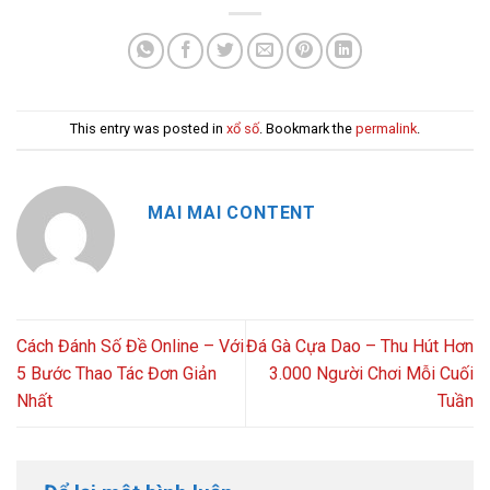
This entry was posted in
xổ số
. Bookmark the
permalink
.
MAI MAI CONTENT
Cách Đánh Số Đề Online – Với
Đá Gà Cựa Dao – Thu Hút Hơn
5 Bước Thao Tác Đơn Giản
3.000 Người Chơi Mỗi Cuối
Nhất
Tuần