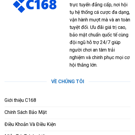
trực tuyến đẳng cấp, nơi hội
tụ hệ thống cá cược đa dạng,
vận hành mượt mà và an toàn
tuyệt đối. Ưu đãi giá trị cao,
bảo mật chuẩn quốc tế cùng
đội ngũ hỗ trợ 24/7 giúp
người chơi an tâm trải
nghiệm và chinh phục mọi cơ
hội thắng lớn.
VỀ CHÚNG TÔI
Giới thiệu C168
Chính Sách Bảo Mật
Điều Khoản Và Điều Kiện