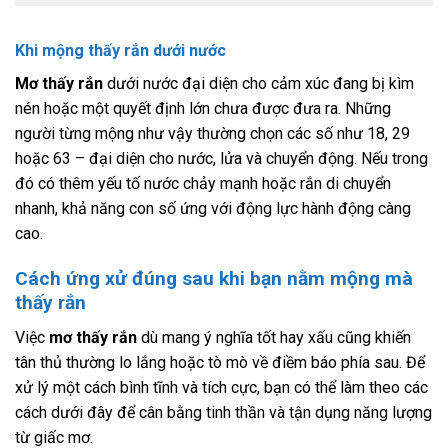
Khi mộng thấy rắn dưới nước
Mơ thấy rắn
dưới nước đại diện cho cảm xúc đang bị kìm
nén hoặc một quyết định lớn chưa được đưa ra. Những
người từng mộng như vậy thường chọn các số như 18, 29
hoặc 63 – đại diện cho nước, lửa và chuyển động. Nếu trong
đó có thêm yếu tố nước chảy mạnh hoặc rắn di chuyển
nhanh, khả năng con số ứng với động lực hành động càng
cao.
Cách ứng xử đúng sau khi bạn nằm mộng mà
thấy rắn
Việc
mơ thấy rắn
dù mang ý nghĩa tốt hay xấu cũng khiến
tân thủ thường lo lắng hoặc tò mò về điềm báo phía sau. Để
xử lý một cách bình tĩnh và tích cực, bạn có thể làm theo các
cách dưới đây để cân bằng tinh thần và tận dụng năng lượng
từ giấc mơ.