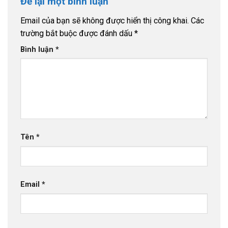
Để lại một bình luận
Email của bạn sẽ không được hiển thị công khai.
Các
trường bắt buộc được đánh dấu
*
Bình luận
*
Tên
*
Email
*